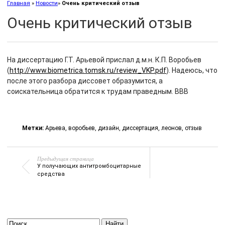
Главная
»
Новости
»
Очень критический отзыв
Очень критический отзыв
На диссертацию Г.Т. Арьевой прислал д.м.н. К.П. Воробьев
(
http://www.biometrica.tomsk.ru/review_VKP.pdf
). Надеюсь, что
после этого разбора диссовет образумится, а
соискательница обратится к трудам праведным. ВВВ
Метки:
Арьева
,
воробьев
,
дизайн
,
диссертация
,
леонов
,
отзыв
Предыдущая страница
У получающих антитромбоцитарные
средства
Найти