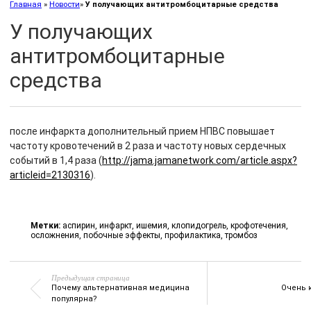
Главная
»
Новости
»
У получающих антитромбоцитарные средства
У получающих
антитромбоцитарные
средства
после инфаркта дополнительный прием НПВС повышает
частоту кровотечений в 2 раза и частоту новых сердечных
событий в 1,4 раза (
http://jama.jamanetwork.com/article.aspx?
articleid=2130316
).
Метки:
аспирин
,
инфаркт
,
ишемия
,
клопидогрель
,
крофотечения
,
осложнения
,
побочные эффекты
,
профилактика
,
тромбоз
Предыдущая страница
Почему альтернативная медицина
Очень 
популярна?