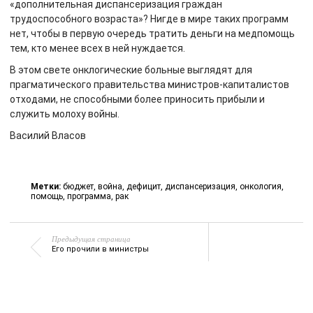
«дополнительная диспансеризация граждан
трудоспособного возраста»? Нигде в мире таких программ
нет, чтобы в первую очередь тратить деньги на медпомощь
тем, кто менее всех в ней нуждается.
В этом свете онклогические больные выглядят для
прагматического правительства министров-капиталистов
отходами, не способными более приносить прибыли и
служить молоху войны.
Василий Власов
Метки:
бюджет
,
война
,
дефицит
,
диспансеризация
,
онкология
,
помощь
,
программа
,
рак
Предыдущая страница
Его прочили в министры