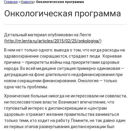
Главная
»
Новости
»
Онкологическая программа
Онкологическая программа
Детальный материал опубликован на Ленте
(
http://m.lenta.ru/articles/2015/02/25/onkologiya/
)
В нем нет только одного: вывода о том, что когда расходы на
здравоохранение сокращаются, страдают люди. Корневая
причина — приоритеты войны над приоритетами здоровья
народа. Во всей медицине ситуация примерно одинаковая —
деградация на фоне длительного недофинансирования при
новом сокращении финансирования. Онкология — только
одна часть проблемы.
Хронические больные никогда не интересовали ни соввласти,
ни послесоветские власти. Возникает впечатление, что
глуповатый интерес к диспансеризации и «центрам
здоровья» отражает желание правительства заниматься
только теми, кто ходит на работу. Помните, не так давно один
из первых этапов развертывания диспансеризации был