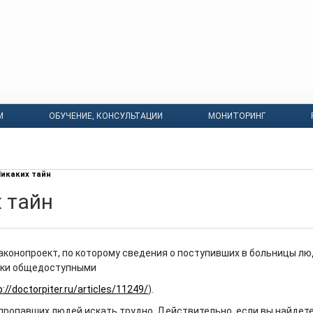
М
ОБУЧЕНИЕ, КОНСУЛЬТАЦИИ
МОНИТОРИНГ
икаких тайн
 тайн
аконопроект, по которому сведения о поступивших в больницы лю
ски общедоступными
p://doctorpiter.ru/articles/11249/
).
пропавших людей искать трудно. Действительно, если вы найдете