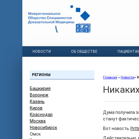
НОВОСТИ
ОБ ОБЩЕСТВЕ
ПАЦИЕНТА
РЕГИОНЫ
Главная
»
Новости
»
Н
Никаких
Башкирия
Воронеж
Казань
Киров
Дума получила з
Краснодар
станут фактиче
Москва
Новосибирск
Вот новость (
htt
Омск
Действительно, 