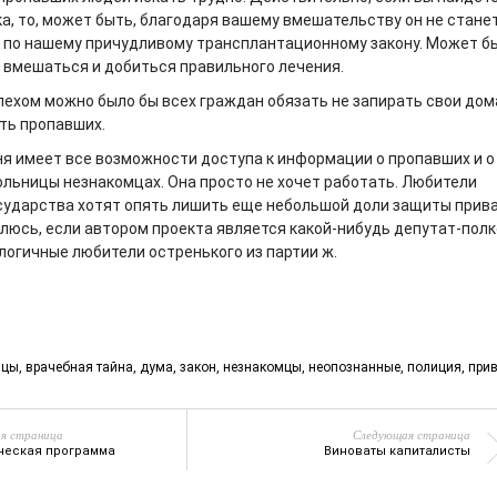
ка, то, может быть, благодаря вашему вмешательству он не стане
 по нашему причудливому трансплантационному закону. Может бы
 вмешаться и добиться правильного лечения.
спехом можно было бы всех граждан обязать не запирать свои дом
ть пропавших.
ня имеет все возможности доступа к информации о пропавших и о
ольницы незнакомцах. Она просто не хочет работать. Любители
сударства хотят опять лишить еще небольшой доли защиты прив
влюсь, если автором проекта является какой-нибудь депутат-пол
логичные любители остренького из партии ж.
ицы
,
врачебная тайна
,
дума
,
закон
,
незнакомцы
,
неопознанные
,
полиция
,
прив
я страница
Следующая страница
ческая программа
Виноваты капиталисты