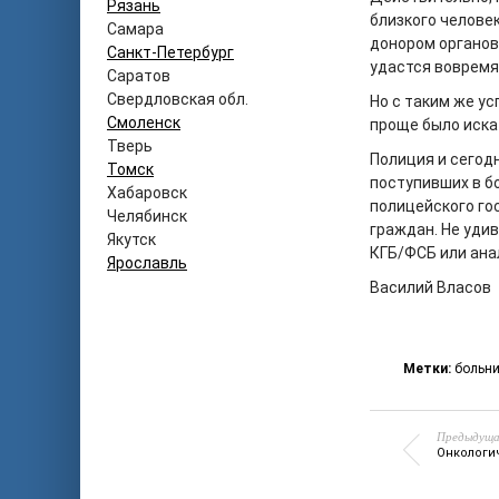
Рязань
близкого челове
Самара
донором органов
Санкт-Петербург
удастся вовремя
Саратов
Свердловская обл.
Но с таким же у
Смоленск
проще было иска
Тверь
Полиция и сегод
Томск
поступивших в б
Хабаровск
полицейского го
Челябинск
граждан. Не уди
Якутск
КГБ/ФСБ или ана
Ярославль
Василий Власов
Метки:
больн
Предыдуща
Онкологи