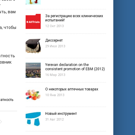
т
ть, вам
За регистрацию всех клинических
испытаний!
12 Окт 2013
а, чтобы
Диссернет
29 Июл 2013
атность
ковник
Yerevan declaration on the
consistent promotion of EBM (2012)
16 Мар 2013
О некоторых аптечных товарах
10 Янв 2013
атность
Новый инструмент
31 Авг 2012