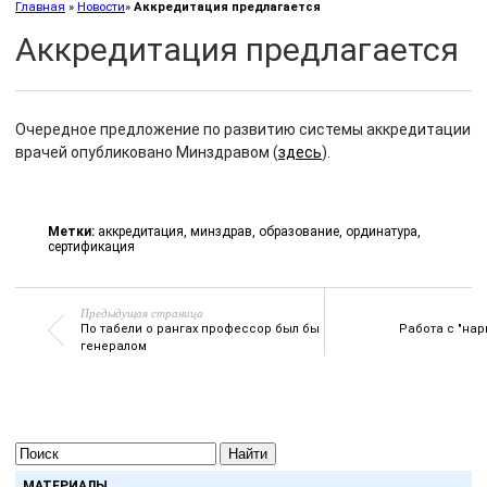
Главная
»
Новости
»
Аккредитация предлагается
Аккредитация предлагается
Очередное предложение по развитию системы аккредитации
врачей опубликовано Минздравом (
здесь
).
Метки:
аккредитация
,
минздрав
,
образование
,
ординатура
,
сертификация
Предыдущая страница
По табели о рангах профессор был бы
Работа с "нар
генералом
Найти
МАТЕРИАЛЫ