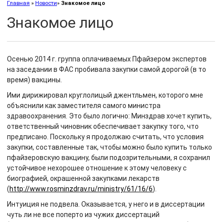
Главная
»
Новости
»
Знакомое лицо
Знакомое лицо
Осенью 2014 г. группа оплачиваемых Пфайзером экспертов
на заседании в ФАС пробивала закупки самой дорогой (в то
время) вакцины.
Ими дирижировал круглолицый джентльмен, которого мне
объяснили как заместителя самого министра
здравоохранения. Это было логично: Минздрав хочет купить,
ответственный чиновник обеспечивает закупку того, что
предписано. Поскольку я продолжаю считать, что условия
закупки, составленные так, чтобы можно было купить только
пфайзеровскую вакцину, были подозрительными, я сохранил
устойчивое нехорошее отношение к этому человеку с
биографией, окрашенной закупками лекарств
(
http://www.rosminzdrav.ru/ministry/61/16/6
).
Интуиция не подвела. Оказывается, у него и в диссертации
чуть ли не все поперто из чужих диссертаций