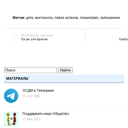
Метки:
дети
,
жестокость
,
павел астахов
,
психиатрия
,
связывание
Предыдущая страница
Ох уж эти врачи!
Слаб
Найти
МАТЕРИАЛЫ
ОСДМ в Телеграме
31 Окт 2020
Поддержать наше Общество
17 Янв 2017