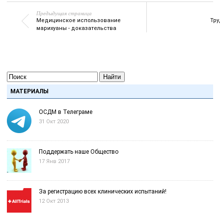
Предыдущая страница
Медицинское использование
Тру
марихуаны - доказательства
Найти
МАТЕРИАЛЫ
ОСДМ в Телеграме
31 Окт 2020
Поддержать наше Общество
17 Янв 2017
За регистрацию всех клинических испытаний!
12 Окт 2013