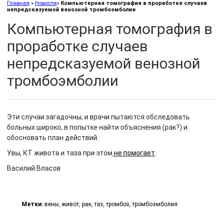
Главная
»
Новости
»
Компьютерная томография в проработке случаев
непредсказуемой венозной тромбоэмболии
Компьютерная томография в
проработке случаев
непредсказуемой венозной
тромбоэмболии
Эти случаи загадочны, и врачи пытаются обследовать
больных широко, в попытке найти объяснения (рак?) и
обосновать план действий.
Увы, КТ живота и таза при этом
не помогает
.
Василий Власов
Метки:
вены
,
живот
,
рак
,
таз
,
тромбоз
,
тромбоэмболия