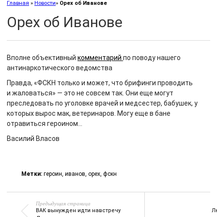
Главная
»
Новости
»
Орех об Иванове
Орех об Иванове
Вполне объективный
комментарий
по поводу нашего
антинаркотического ведомства
Правда, «ФСКН только и может, что брифинги проводить
и жаловаться» — это не совсем так. Они еще могут
преследовать по уголовке врачей и медсестер, бабушек, у
которых вырос мак, ветеринаров. Могу еще в бане
отравиться героином…
Василий Власов
Метки:
героин
,
иванов
,
орех
,
фскн
Предыдущая страница
ВАК вынужден идти навстречу
Л