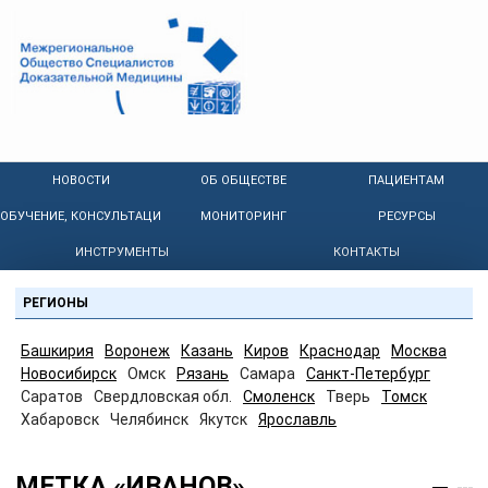
НОВОСТИ
ОБ ОБЩЕСТВЕ
ПАЦИЕНТАМ
ОБУЧЕНИЕ, КОНСУЛЬТАЦИИ
МОНИТОРИНГ
РЕСУРСЫ
ИНСТРУМЕНТЫ
КОНТАКТЫ
РЕГИОНЫ
Башкирия
Воронеж
Казань
Киров
Краснодар
Москва
Новосибирск
Омск
Рязань
Самара
Санкт-Петербург
Саратов
Свердловская обл.
Смоленск
Тверь
Томск
Хабаровск
Челябинск
Якутск
Ярославль
МЕТКА «ИВАНОВ»