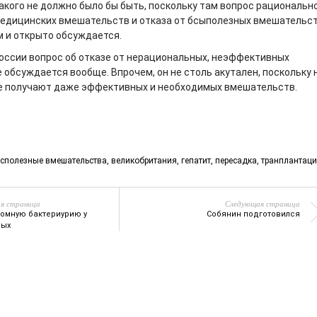
акого не должно было бы быть, поскольку там вопрос рациональн
едицинских вмешательств и отказа от бсыполезных вмешательс
 и открыто обсуждается.
России вопрос об отказе от нерациональных, неэффективных
 обсуждается вообще. Впрочем, он не столь акутален, поскольку
е получают даже эффективных и необходимых вмешательств.
есполезные вмешательства
,
великобритания
,
гепатит
,
пересадка
,
транплантац
я страница
Следующая страница
омную бактериурию у
Собянин подготовился
ных