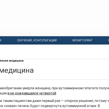
М
ОБУЧЕНИЕ, КОНСУЛЬТАЦИИ
МОНИТОРИНГ
лохая медицина
 медицина
еликобритании умерла женщина, при аутоиммунном гепатите полу
ации
и не дождавшаяся четвертой
и таким пациентам даже первый раз — спорное решение, потому 
но «новая» печень будет подвергнута аутоиммунной атаке. В