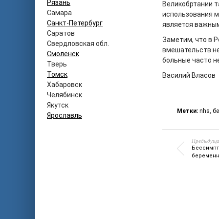
Рязань
Великобртании т
Самара
использования м
Санкт-Петербург
является важным
Саратов
Заметим, что в 
Свердловская обл.
вмешательств не
Смоленск
больные часто н
Тверь
Томск
Василий Власов
Хабаровск
Челябинск
Якутск
Метки:
nhs
,
б
Ярославль
Предыдуща
Бессимпт
беремен