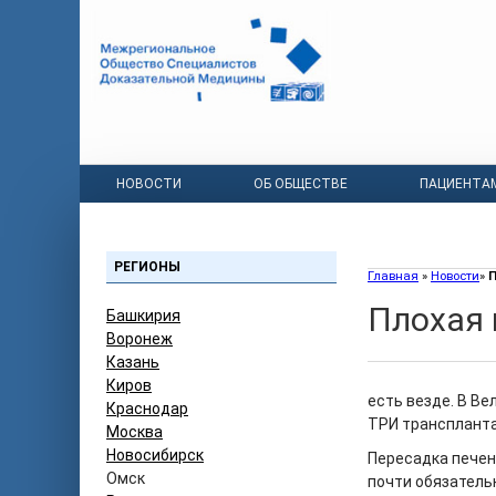
НОВОСТИ
ОБ ОБЩЕСТВЕ
ПАЦИЕНТА
РЕГИОНЫ
Главная
»
Новости
»
П
Плохая
Башкирия
Воронеж
Казань
Киров
есть везде. В В
Краснодар
ТРИ трансплант
Москва
Новосибирск
Пересадка печен
Омск
почти обязатель