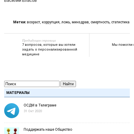
Василий Власов
Метки:
возраст
,
коррупция
,
ложь
,
минздрав
,
смертность
,
статистика
Предыдущая страница
7 вопросов, которые вы хотели
Mы помогли 
задать о персонализированной
медицине
Найти
МАТЕРИАЛЫ
ОСДМ в Телеграме
31 Окт 2020
Поддержать наше Общество