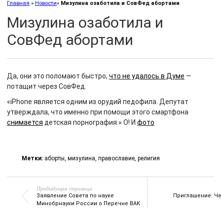
Главная
»
Новости
»
Мизулина озаботила и СовФед абортами
Мизулина озаботила и
СовФед абортами
Да, они это поломают быстро,
что не удалось в Думе
—
потащит через СовФед.
«iPhone является одним из орудий педофила. Депутат
утверждала, что именно при помощи этого смартфона
снимается
детская порнография.» О! И
фото
Метки:
аборты
,
мизулина
,
православие
,
религия
Предыдущая страница
Заявление Совета по науке
Приглашение: Че
Минобрнауки России о Перечне ВАК