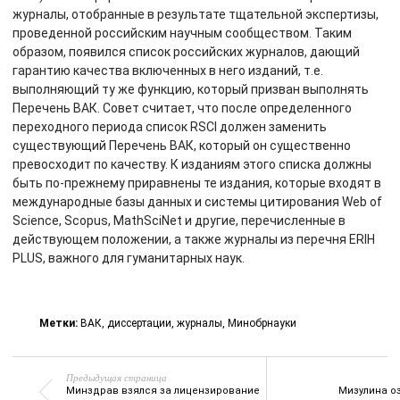
журналы, отобранные в результате тщательной экспертизы,
проведенной российским научным сообществом. Таким
образом, появился список российских журналов, дающий
гарантию качества включенных в него изданий, т.е.
выполняющий ту же функцию, который призван выполнять
Перечень ВАК. Совет считает, что после определенного
переходного периода список RSCI должен заменить
существующий Перечень ВАК, который он существенно
превосходит по качеству. К изданиям этого списка должны
быть по-прежнему приравнены те издания, которые входят в
международные базы данных и системы цитирования Web of
Science, Scopus, MathSciNet и другие, перечисленные в
действующем положении, а также журналы из перечня ERIH
PLUS, важного для гуманитарных наук.
Метки:
ВАК
,
диссертации
,
журналы
,
Минобрнауки
Предыдущая страница
Минздрав взялся за лицензирование
Мизулина о