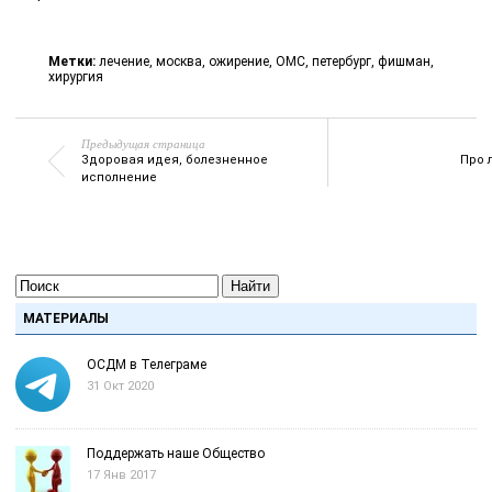
Метки:
лечение
,
москва
,
ожирение
,
ОМС
,
петербург
,
фишман
,
хирургия
Предыдущая страница
Здоровая идея, болезненное
Про 
исполнение
Найти
МАТЕРИАЛЫ
ОСДМ в Телеграме
31 Окт 2020
Поддержать наше Общество
17 Янв 2017