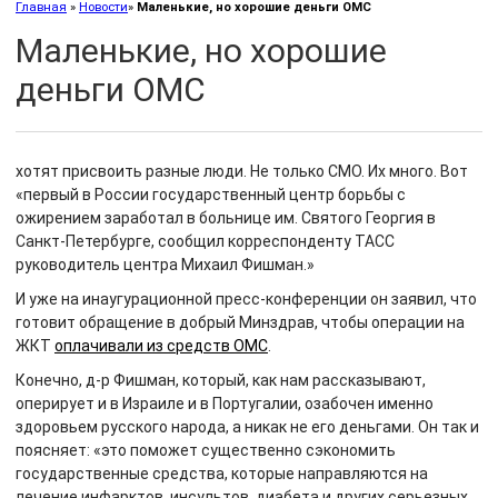
Главная
»
Новости
»
Маленькие, но хорошие деньги ОМС
Маленькие, но хорошие
деньги ОМС
хотят присвоить разные люди. Не только СМО. Их много. Вот
«первый в России государственный центр борьбы с
ожирением заработал в больнице им. Святого Георгия в
Санкт-Петербурге, сообщил корреспонденту ТАСС
руководитель центра Михаил Фишман.»
И уже на инаугурационной пресс-конференции он заявил, что
готовит обращение в добрый Минздрав, чтобы операции на
ЖКТ
оплачивали из средств ОМС
.
Конечно, д-р Фишман, который, как нам рассказывают,
оперирует и в Израиле и в Португалии, озабочен именно
здоровьем русского народа, а никак не его деньгами. Он так и
поясняет: «это поможет существенно сэкономить
государственные средства, которые направляются на
лечение инфарктов, инсультов, диабета и других серьезных