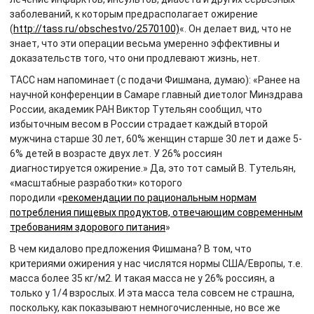
заболеваний, к которым предрасполагает ожирение
(
http://tass.ru/obschestvo/2570100)
«. Он делает вид, что не
знает, что эти операции весьма умеренно эффективны и
доказательств того, что они продлевают жизнь, нет.
ТАСС нам напоминает (с подачи Фишмана, думаю): «Ранее на
научной конференции в Самаре главный диетолог Минздрава
России, академик РАН Виктор Тутельян сообщил, что
избыточным весом в России страдает каждый второй
мужчина старше 30 лет, 60% женщин старше 30 лет и даже 5-
6% детей в возрасте двух лет. У 26% россиян
диагностируется ожирение.» Да, это тот самый В. Тутельян,
«масштабные разработки» которого
породили «
рекомендации по рациональным нормам
потребления пищевых продуктов, отвечающим современным
требованиям здорового питания
»
В чем кидалово предложения Фишмана? В том, что
критериями ожирения у нас числятся нормы США/Европы, т.е.
масса более 35 кг/м2. И такая масса не у 26% россиян, а
только у 1/4 взрослых. И эта масса тела совсем не страшна,
поскольку, как показывают немногочисленные, но все же