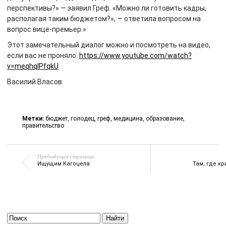
перспективы?» — заявил Греф. «Можно ли готовить кадры,
располагая таким бюджетом?», — ответила вопросом на
вопрос вице-премьер.»
Этот замечательный диалог можно и посмотреть на видео,
если вас не проняло:
https://www.youtube.com/watch?
v=meqhqIPfqkU
Василий Власов
Метки:
бюджет
,
голодец
,
греф
,
медицина
,
образование
,
правительство
Предыдущая страница
Ищущим Кагоцела
Там, где к
Найти