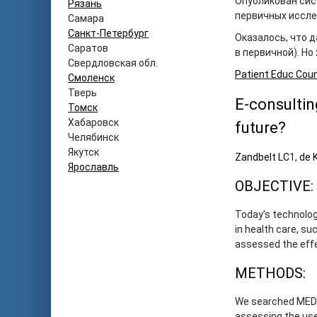
Опубликован сис
Рязань
первичных иссле
Самара
Санкт-Петербург
Оказалось, что д
Саратов
в первичной). Но
Свердловская обл.
Patient Educ Cou
Смоленск
Тверь
E-consulting
Томск
Хабаровск
future?
Челябинск
Якутск
Zandbelt LC
1
,
de 
Ярославль
OBJECTIVE:
Today’s technolog
in health care, s
assessed the effe
METHODS:
We searched MEDLI
assessing the us