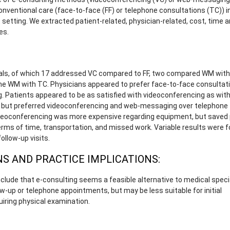
nventional care (face-to-face (FF) or telephone consultations (TC)) i
 setting. We extracted patient-related, physician-related, cost, time 
es.
ials, of which 17 addressed VC compared to FF, two compared WM with 
ne WM with TC. Physicians appeared to prefer face-to-face consultat
. Patients appeared to be as satisfied with videoconferencing as with
, but preferred videoconferencing and web-messaging over telephone
deoconferencing was more expensive regarding equipment, but saved 
erms of time, transportation, and missed work. Variable results were f
ollow-up visits.
S AND PRACTICE IMPLICATIONS:
clude that e-consulting seems a feasible alternative to medical specia
w-up or telephone appointments, but may be less suitable for initial
uiring physical examination.