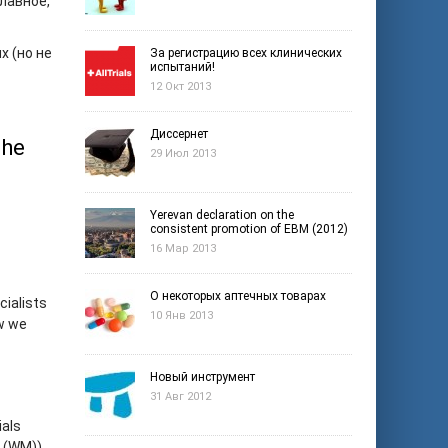
лавное,
х (но не
За регистрацию всех клинических
испытаний!
12 Окт 2013
Диссернет
the
29 Июл 2013
Yerevan declaration on the
consistent promotion of EBM (2012)
16 Мар 2013
О некоторых аптечных товарах
ialists
10 Янв 2013
ew we
Новый инструмент
31 Авг 2012
ials
 (WM)),