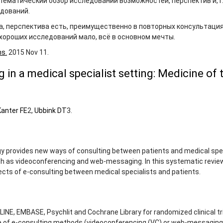
тематический обзор исследований возможностей, перспектив и, г
дований.
а, перспектива есть, преимущественно в повторных консультация
 хороших исследований мало, всё в основном мечты.
ns.
2015 Nov 11.
 in a medical specialist setting: Medicine of 
Kanter FE
2
,
Ubbink DT
3
.
y provides new ways of consulting between patients and medical spec
uch as videoconferencing and web-messaging. In this systematic revi
cts of e-consulting between medical specialists and patients.
NE, EMBASE, Psychlit and Cochrane Library for randomized clinical tr
e of e-consulting methods (videoconferencing (VC) or web-messaging