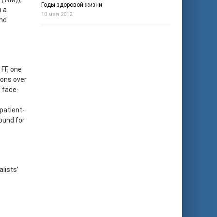
Годы здоровой жизни
n a
10 мая 2012
and
FF, one
ions over
 face-
patient-
ound for
lists’