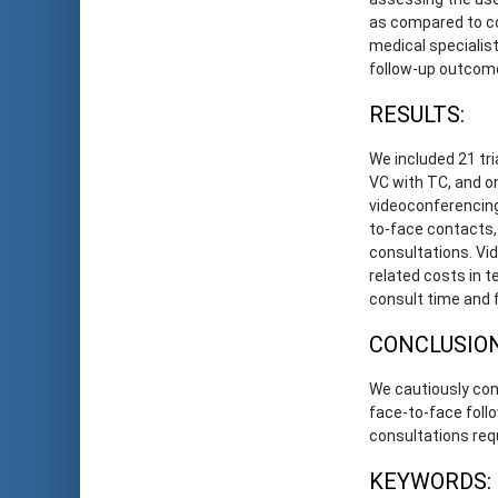
as compared to co
medical specialist
follow-up outcom
RESULTS:
We included 21 tr
VC with TC, and o
videoconferencing
to-face contacts
consultations. Vi
related costs in t
consult time and f
CONCLUSION
We cautiously con
face-to-face follo
consultations req
KEYWORDS: