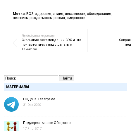
Метки:
ВОЗ
,
здоровье
,
индия
,
летальность
,
обследование
,
перепись
,
рождаемость
,
россия
,
смертность
Предыдущая страница
Скользкие рекомендации CDC и что
Сокращ
по-настоящему надо делать с
мед
Тамифлю
Найти
МАТЕРИАЛЫ
ОСДМ в Телеграме
31 Окт 2020
Поддержать наше Общество
17 Янв 2017