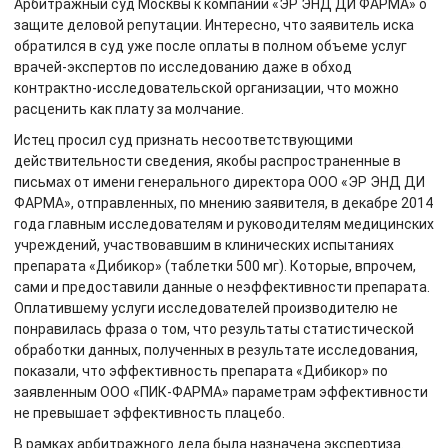
Арбитражный суд Москвы к компании «ЭР ЭНД ДИ ФАРМА» о
защите деловой репутации. Интересно, что заявитель иска
обратился в суд уже после оплаты в полном объеме услуг
врачей-экспертов по исследованию даже в обход
контрактно-исследовательской организации, что можно
расценить как плату за молчание.
Истец просил суд признать несоответствующими
действительности сведения, якобы распространенные в
письмах от имени генерального директора ООО «ЭР ЭНД ДИ
ФАРМА», отправленных, по мнению заявителя, в декабре 2014
года главным исследователям и руководителям медицинских
учреждений, участвовавшим в клинических испытаниях
препарата «Дибикор» (таблетки 500 мг). Которые, впрочем,
сами и предоставили данные о неэффективности препарата.
Оплатившему услуги исследователей производителю не
понравилась фраза о том, что результаты статистической
обработки данных, полученных в результате исследования,
показали, что эффективность препарата «Дибикор» по
заявленным ООО «ПИК-ФАРМА» параметрам эффективности
не превышает эффективность плацебо.
В рамках арбитражного дела была назначена экспертиза.