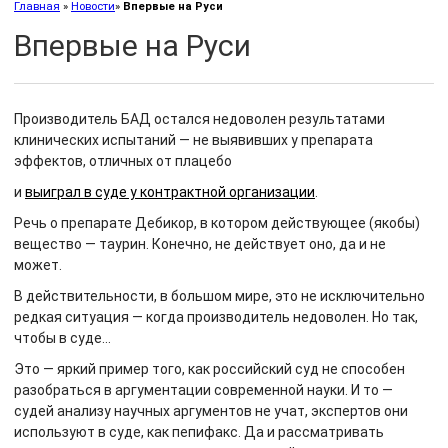
Главная
»
Новости
»
Впервые на Руси
Впервые на Руси
Производитель БАД остался недоволен результатами
клинических испытаний — не выявивших у препарата
эффектов, отличных от плацебо
и
выиграл в суде у контрактной организации
.
Речь о препарате Дебикор, в котором действующее (якобы)
вещество — таурин. Конечно, не действует оно, да и не
может.
В действительности, в большом мире, это не исключительно
редкая ситуация — когда производитель недоволен. Но так,
чтобы в суде…
Это — яркий пример того, как российский суд не способен
разобраться в аргументации современной науки. И то —
судей анализу научных аргументов не учат, экспертов они
используют в суде, как пепифакс. Да и рассматривать