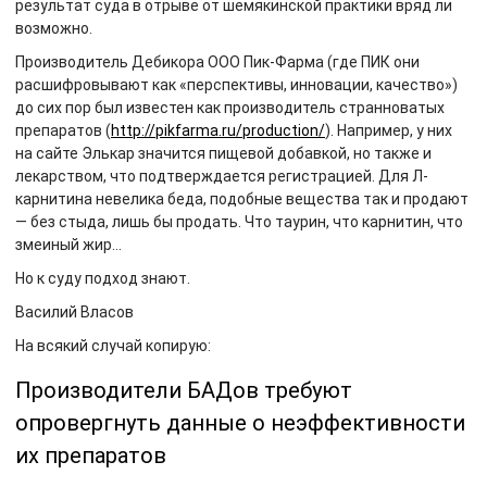
результат суда в отрыве от шемякинской практики вряд ли
возможно.
Производитель Дебикора ООО Пик-Фарма (где ПИК они
расшифровывают как «перспективы, инновации, качество»)
до сих пор был известен как производитель странноватых
препаратов (
http://pikfarma.ru/production/
). Например, у них
на сайте Элькар значится пищевой добавкой, но также и
лекарством, что подтверждается регистрацией. Для Л-
карнитина невелика беда, подобные вещества так и продают
— без стыда, лишь бы продать. Что таурин, что карнитин, что
змеиный жир…
Но к суду подход знают.
Василий Власов
На всякий случай копирую:
Производители БАДов требуют
опровергнуть данные о неэффективности
их препаратов