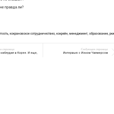
не правда ли?
упость
,
кокрановское сотрудничествео
,
кокрейн
,
менеджмент
,
образование
,
рк
я страница
Следующая страница
наблудил в Корее. И еще,
Интервью с Иэном Чалмерсом