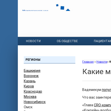
НОВОСТИ
ОБ ОБЩЕСТВЕ
ПАЦИЕНТА
РЕГИОНЫ
Главная
»
Новости
»
К
Какие м
Башкирия
Воронеж
Казань
Киров
Вадемекум
попу
Краснодар
Москва
Что вас заинтере
Новосибирск
«Глава
CRO‑комп
Омск
«Кокрейн» вообщ