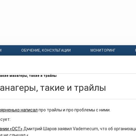
М
ОБУЧЕНИЕ, КОНСУЛЬТАЦИИ
МОНИТОРИНГ
акие манагеры, такие и трайлы
анагеры, такие и трайлы
лярненько написал
про трайлы и про проблемы с ними.
сует:
ании «ОСТ»
Дмитрий Шаров заявил Vademecum, что об организац
е не слышал.
«