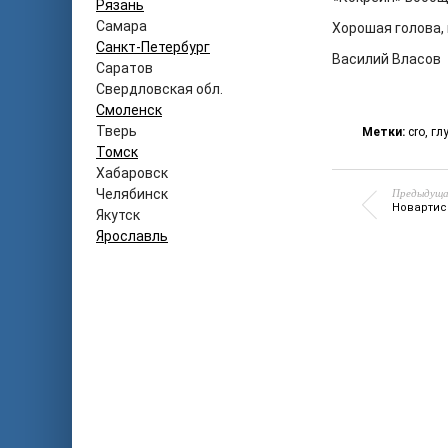
Рязань
Самара
Хорошая голова, 
Санкт-Петербург
Василий Власов
Саратов
Свердловская обл.
Смоленск
Тверь
Метки:
cro
,
гл
Томск
Хабаровск
Предыдуща
Челябинск
Новартис 
Якутск
Ярославль