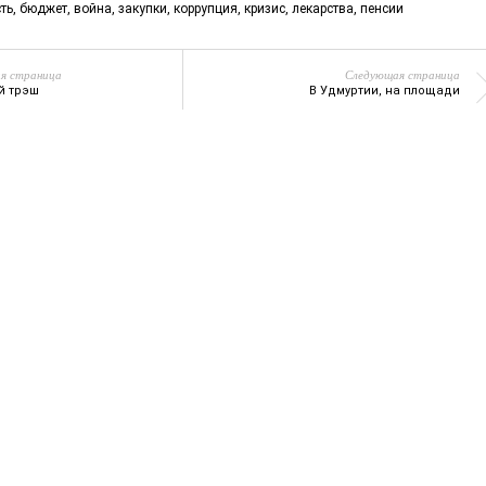
ть
,
бюджет
,
война
,
закупки
,
коррупция
,
кризис
,
лекарства
,
пенсии
я страница
Следующая страница
й трэш
В Удмуртии, на площади