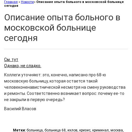
Главная
»
Новости
»
Описание опыта больного в московской больнице
cегодня
Описание опыта больного в
московской больнице
cегодня
См. тут
Однако, не сладко.
Коллеги уточняют: это, конечно, написано про 68-ю
московскую больницу, которая остается такой
человеконенавистнической несмотря на смену руководства
и ремонты. Соответственно возникает вопрос: почему ее-то
не закрыли в первую очередь?
Василий Власов
Метки:
больница
,
больница 68
,
ихлов
,
кризис
,
криминал
,
москва
,