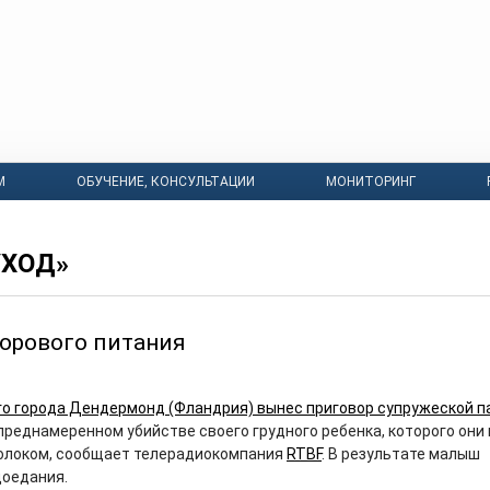
М
ОБУЧЕНИЕ, КОНСУЛЬТАЦИИ
МОНИТОРИНГ
УХОД»
орового питания
го города Дендермонд (Фландрия) вынес приговор супружеской п
преднамеренном убийстве своего грудного ребенка, которого они
олоком, сообщает телерадиокомпания
RTBF
. В результате малыш
доедания.