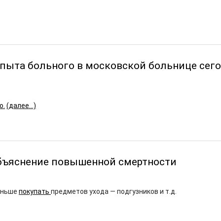
пыта больного в московской больнице cег
о.
(далее…)
бъяснение повышенной смертности
еньше
покупать
предметов ухода — подгузников и т.д.