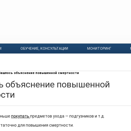
М
ОБУЧЕНИЕ, КОНСУЛЬТАЦИИ
МОНИТОРИНГ
ашлось объяснение повышенной смертности
ь объяснение повышенной
ости
еньше
покупать
предметов ухода — подгузников и т.д.
статочно для повышения смертности.