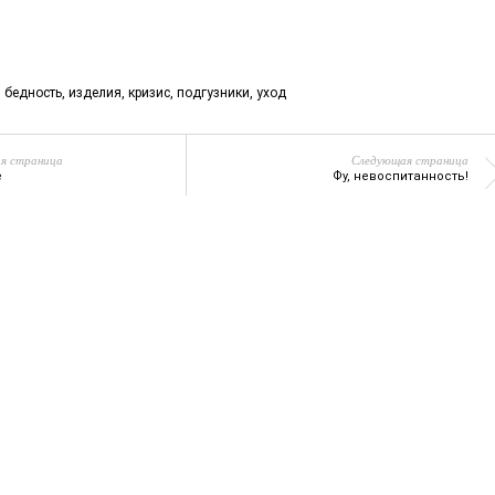
,
бедность
,
изделия
,
кризис
,
подгузники
,
уход
я страница
Следующая страница
е
Фу, невоспитанность!