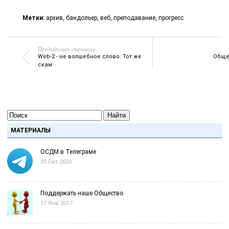
Метки:
архив
,
бандольер
,
веб
,
преподавание
,
прогресс
Предыдущая страница
Web-2 - не волшебное слово. Тот же
Обще
скам
Найти
МАТЕРИАЛЫ
ОСДМ в Телеграме
31 Окт 2020
Поддержать наше Общество
17 Янв 2017