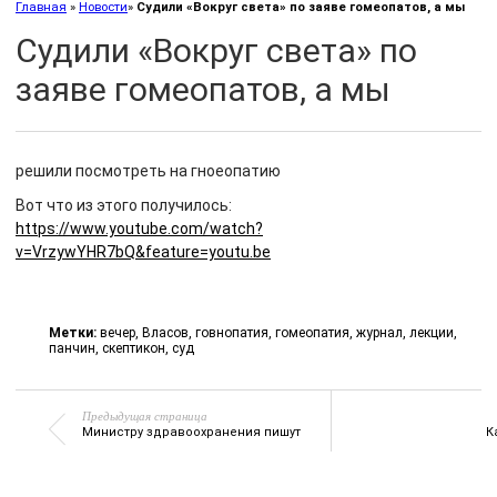
Главная
»
Новости
»
Судили «Вокруг света» по заяве гомеопатов, а мы
Судили «Вокруг света» по
заяве гомеопатов, а мы
решили посмотреть на гноеопатию
Вот что из этого получилось:
https://www.youtube.com/watch?
v=VrzywYHR7bQ&feature=youtu.be
Метки:
вечер
,
Власов
,
говнопатия
,
гомеопатия
,
журнал
,
лекции
,
панчин
,
скептикон
,
суд
Предыдущая страница
Министру здравоохранения пишут
К