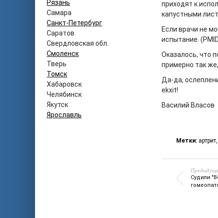
Рязань
приходят к испо
Самара
капустными лист
Санкт-Петербург
Если врачи не мо
Саратов
испытание. (PMID
Свердловская обл.
Смоленск
Оказалось, что 
Тверь
примерно так же,
Томск
Да-да, ослеплен
Хабаровск
ekxit!
Челябинск
Якутск
Василий Власов
Ярославль
Метки:
артрит
Предыдуща
Судили "В
гомеопат