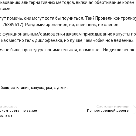
льзованию альтернативных методов, включая обертывание колен
ьями.
гут помочь, они могут хотя бы поучиться. Так? Провели контроли
: 26889617). Рандомизированное, но, ясен пень, не слепое.
по функциональным/самооценки шкалам прикадывание капусты п
 как местно гель диклофенака, но лучше, чем «обычное ведение».
ия не было, процедура занимательная, возможно… Но диклофенак-
,
боль
,
испытание
,
капуста
,
рки
,
функция
я страница
Следующая страница
округ света" по заяве
По проторенной дороге
ов, а мы