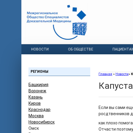
НОВОСТИ
ОБ ОБЩЕСТВЕ
ПАЦИЕНТА
РЕГИОНЫ
Главная
»
Новости
»
К
Капуста
Башкирия
Воронеж
Казань
Киров
Если вы сами еще
Краснодар
росдтвенников до
Москва
Новосибирск
как плохо помог
Омск
Отчасти поэтому