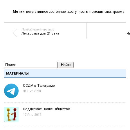
Метки:
вегетативное состояние
,
доступность
,
помощь
,
сша
,
травма
Предыдущая страница
Лекарства для 21 века
Ч
Найти
МАТЕРИАЛЫ
ОСДМ в Телеграме
31 Окт 2020
Поддержать наше Общество
17 Янв 2017