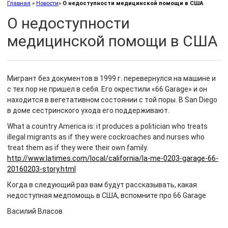
Главная
»
Новости
»
О недоступности медицинской помощи в США
О недоступности
медицинской помощи в США
Мигрант без документов в 1999 г. перевернулся на машине и
с тех пор не пришел в себя. Его окрестили «66 Garage» и он
находится в вегетативном состоянии с той поры. В San Diego
в доме сестринского ухода его поддерживают.
What a country America is: it produces a politician who treats
illegal migrants as if they were cockroaches and nurses who
treat them as if they were their own family.
http://www.latimes.com/local/california/la-me-0203-garage-66-
20160203-story.html
Когда в следующий раз вам будут рассказывать, какая
недоступная медпомощь в США, вспомните про 66 Garage
Василий Власов