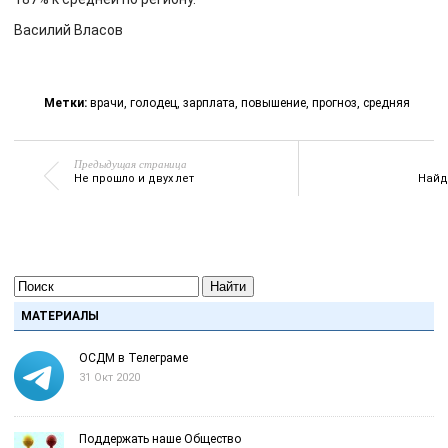
Василий Власов
Метки:
врачи
,
голодец
,
зарплата
,
повышение
,
прогноз
,
средняя
Предыдущая страница
Не прошло и двух лет
Найд
Найти
МАТЕРИАЛЫ
ОСДМ в Телеграме
31 Окт 2020
Поддержать наше Общество