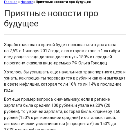
Главная
»
Новости
»
Приятные новости про будущее
Приятные новости про
будущее
Заработная плата врачей будет повышаться в два этапа:
на 7,5% с 1 января 2017 года, а во втором этапе с 1 октября
следующего года должна достигнуть 180% от средней
по региону,
сказала вице-премьер РФ Ольга Голодец
Хотелось бы услышать еще начальника транспортного цеха и
узнать, как проценты переводятся в рубли и как они выглядят
в свете инфляции, которая то ли 10% то ли 14% в последние
годы.
Вот еще пример вопроса к начальнику: если в регионе
зарплата была средняя 100 рублей, и упала на 20% (20
рублей), то у врачей зарплата, которая была, к примеру, 150
рублей (150% к региональной средней) и осталась такой,
автоматически увеличивается (в процентах!) со 150% до
187% к средней по региону.