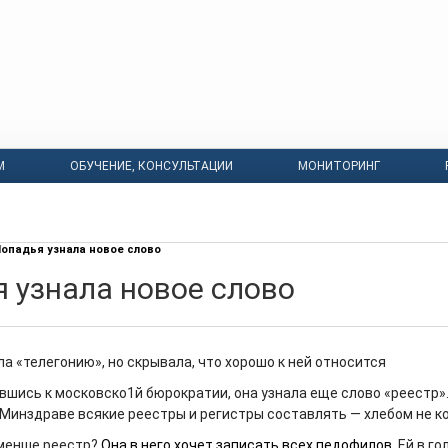
М
ОБУЧЕНИЕ, КОНСУЛЬТАЦИИ
МОНИТОРИНГ
опадья узнала новое слово
 узнала новое слово
а «телегонию», но скрывала, что хорошо к ней относится
вшись к московско1й бюрократии, она узнала еще слово «реестр».
в Минздраве всякие реестры и регистры составлять — хлебом не к
менше реестр?
Она в него хочет записать всех педофилов.
Ей в го