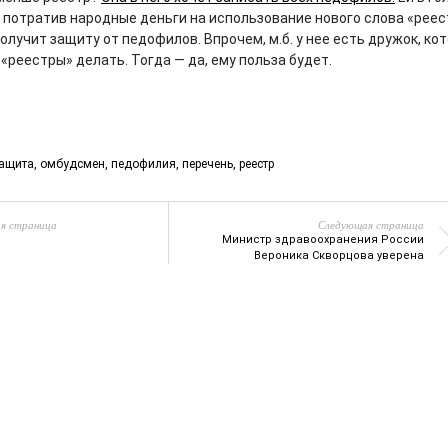
, потратив народные деньги на использование нового слова «реес
олучит защиту от педофилов. Впрочем, м.б. у нее есть дружок, ко
«реестры» делать. Тогда — да, ему польза будет.
ащита
,
омбудсмен
,
педофилия
,
перечень
,
реестр
я страница
Следующая страница
Министр здравоохранения России
Вероника Скворцова уверена