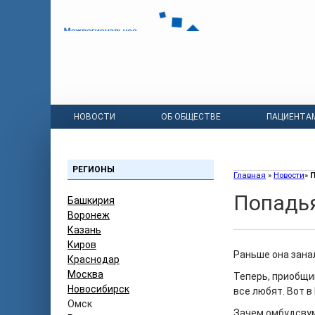
НОВОСТИ
ОБ ОБЩЕСТВЕ
ПАЦИЕНТА
РЕГИОНЫ
Главная
»
Новости
»
П
Попадья
Башкирия
Воронеж
Казань
Киров
Раньше она занал
Краснодар
Москва
Теперь, приобщи
Новосибирск
все любят. Вот 
Омск
Зачем омбудсву