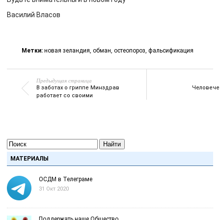
Василий Власов
Метки:
новая зеландия
,
обман
,
остеопороз
,
фальсификация
Предыдущая страница
В заботах о гриппе Минздрав
Человече
работает со своими
Найти
МАТЕРИАЛЫ
ОСДМ в Телеграме
31 Окт 2020
Поддержать наше Общество