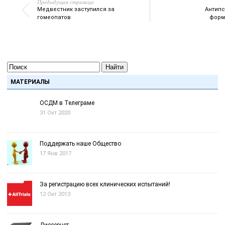
Предыдущая страница
Медвестник заступился за
Антипс
гомеопатов
форм
Найти
МАТЕРИАЛЫ
ОСДМ в Телеграме
31 Окт 2020
Поддержать наше Общество
17 Янв 2017
За регистрацию всех клинических испытаний!
12 Окт 2013