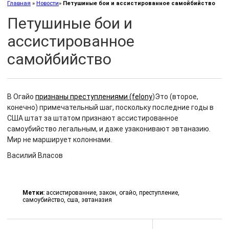
Главная
»
Новости
»
Петушиные бои и ассистированное самойбийство
Петушиные бои и
ассистированное
самойбийство
В Огайо
признаны преступлениями (felony
)
Это (второе,
конечно) примечательный шаг, поскольку последние годы в
США штат за штатом признают ассистированное
самоубийство легальным, и даже узаконивают эвтаназию.
Мир не марширует колоннами.
Василий Власов
Метки:
ассистированние
,
закон
,
огайо
,
преступление
,
самоубийство
,
сша
,
эвтаназия