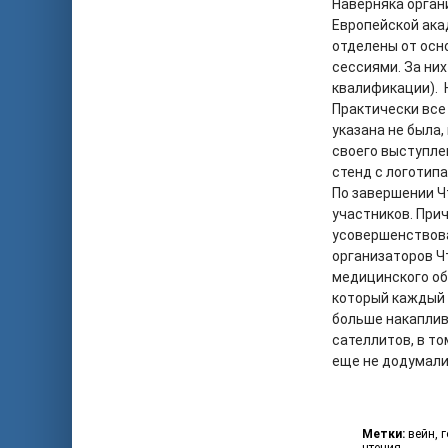
Наверняка орган
Европейской ака
отделены от осн
сессиями. За ни
квалификации). 
Практически все
указана не была,
своего выступле
стенд с логотип
По завершении Ч
участников. При
усовершенствова
организаторов Ч
медицинского об
который каждый 
больше накаплив
сателлитов, в т
еще не додумали
Метки:
вейн
,
г