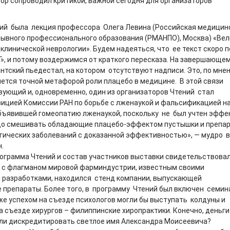
тор сопроводил критикой, важной сегодня для организаторов
ий была лекция профессора Олега Левина (Российская медицин
ывного профессионального образования (РМАНПО), Москва) «Вел
 клинической неврологии». Будем надеяться, что ее текст скоро 
Г», и потому воздержимся от краткого пересказа. На завершающе
антский пьедестал, на котором отсутствуют надписи. Это, по мне
яется точной метафорой роли плацебо в медицине. В этой связи
ующий и, одновременно, один из организаторов Чтений стал
ицией Комиссии РАН по борьбе с лженаукой и фальсификацией н
бъявившей гомеопатию лженаукой, поскольку не был учтен эффе
адо смешивать обладающие плацебо-эффектом пустышки и препа
гических заболеваний с доказанной эффективностью», — мудро 
.
ограмма Чтений и состав участников выставки свидетельствовал
 с флагманом мировой фарминдустрии, известным своими
разработками, находился стенд компании, выпускающей
 препараты. Более того, в программу Чтений был включен семин
 же успехом на съезде психологов могли бы выступать колдуны и
а съезде хирургов – филиппинские хиропрактики. Конечно, деньги
т ли дискредитировать светлое имя Александра Моисеевича?