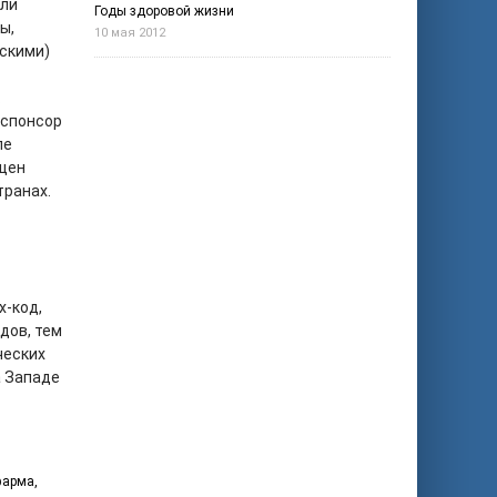
или
Годы здоровой жизни
ы,
10 мая 2012
скими)
.
-спонсор
ле
ещен
транах.
х-код,
дов, тем
ческих
а Западе
фарма
,