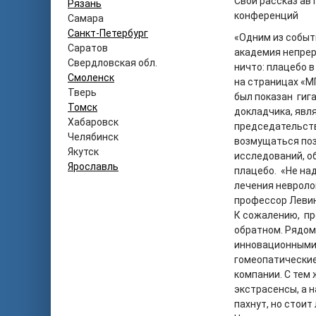
Свой рассказ ав
Рязань
конференций
Самара
Санкт-Петербург
«Одним из событ
Саратов
академия непрер
Свердловская обл.
ничто: плацебо в
Смоленск
на страницах «М
Тверь
был показан гиг
Томск
докладчика, явл
Хабаровск
председательств
Челябинск
возмущаться поз
Якутск
исследований, о
Ярославль
плацебо. «Не н
лечения невроло
профессор Левин
К сожалению, пр
обратном. Рядом
инновационными 
гомеопатические
компании. С тем
экстрасенсы, а н
пахнут, но стои