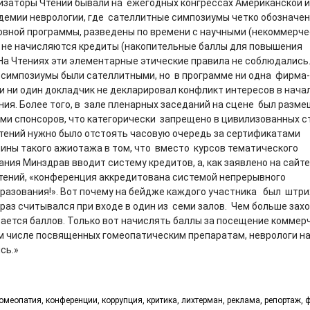
изаторы Чтений бывали на ежегодных конгрессах Американской 
демии неврологии, где сателлитные симпозиумы четко обозначен
овной программы, разведены по времени с научными (некоммерче
х не начисляются кредиты (накопительные баллы для повышения
На Чтениях эти элементарные этические правила не соблюдались
 симпозиумы были сателлитными, но в программе ни одна фирма
 и ни один докладчик не декларировал конфликт интересов в нача
ния. Более того, в зале пленарных заседаний на сцене был разм
ами спонсоров, что категорически запрещено в цивилизованных с
тений нужно было отстоять часовую очередь за сертификатами
чины такого ажиотажа в том, что вместо курсов тематического
ния Минздрав вводит систему кредитов, а, как заявлено на сайте
тений, «конференция аккредитована системой непрерывного
разования!». Вот почему на бейдже каждого участника был штри
раз считывался при входе в один из семи залов. Чем больше захо
ается баллов. Только вот начислять баллы за посещение коммер
ом числе посвященных гомеопатическим препаратам, неврологи н
сь.»
омеопатия
,
конференции
,
коррупция
,
критика
,
лихтерман
,
реклама
,
репортаж
,