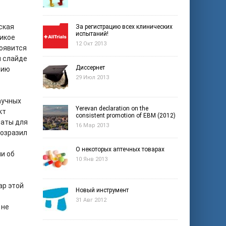
ская
За регистрацию всех клинических
испытаний!
икое
12 Окт 2013
появится
м слайде
Диссернет
нию
29 Июл 2013
аучных
Yerevan declaration on the
кт
consistent promotion of EBM (2012)
раты для
16 Мар 2013
возразил
О некоторых аптечных товарах
и об
10 Янв 2013
ар этой
Новый инструмент
31 Авг 2012
 не