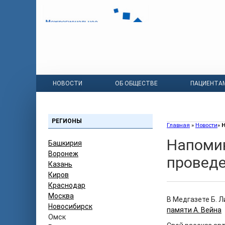
НОВОСТИ
ОБ ОБЩЕСТВЕ
ПАЦИЕНТА
РЕГИОНЫ
Главная
»
Новости
»
Н
Напомин
Башкирия
Воронеж
проведе
Казань
Киров
Краснодар
Москва
В Медгазете Б. Л
Новосибирск
памяти А. Вейна
Омск