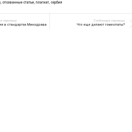
л
,
отозванные статьи
,
плагиат
,
сербия
я страница
Следующая страница
ия в стандартах Минздрава
Что еще делают гомеопаты?