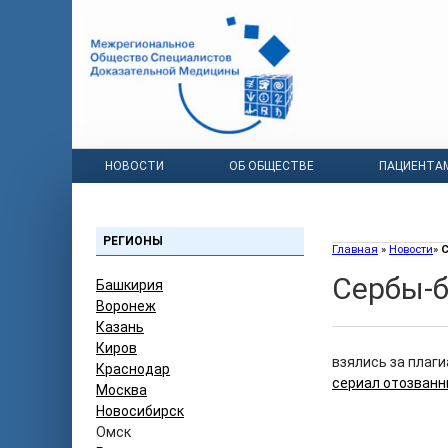
НОВОСТИ
ОБ ОБЩЕСТВЕ
ПАЦИЕНТА
РЕГИОНЫ
Главная
»
Новости
»
Сербы-
Башкирия
Воронеж
Казань
Киров
взялись за плаги
Краснодар
сериал отозванн
Москва
Новосибирск
Омск