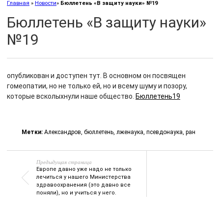
Главная
»
Новости
»
Бюллетень «В защиту науки» №19
Бюллетень «В защиту науки»
№19
опубликован и доступен тут. В основном он посвящен
гомеопатии, но не только ей, но и всему шуму и позору,
которые всколыхнули наше общество.
Бюллетень19
Метки:
Александров
,
бюллетень
,
лженаука
,
псевдонаука
,
ран
Предыдущая страница
Европе давно уже надо не только
лечиться у нашего Министерства
здравоохранения (это давно все
поняли), но и учиться у него.