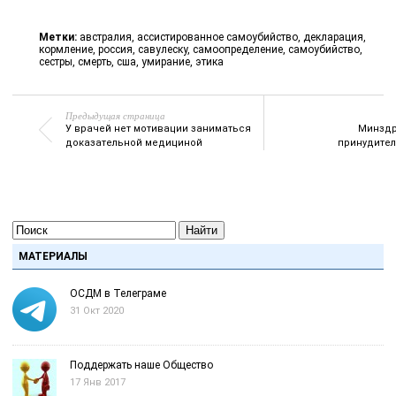
Метки:
австралия
,
ассистированное самоубийство
,
декларация
,
кормление
,
россия
,
савулеску
,
самоопределение
,
самоубийство
,
сестры
,
смерть
,
сша
,
умирание
,
этика
Предыдущая страница
У врачей нет мотивации заниматься
Минздр
доказательной медициной
принудите
Найти
МАТЕРИАЛЫ
ОСДМ в Телеграме
31 Окт 2020
Поддержать наше Общество
17 Янв 2017