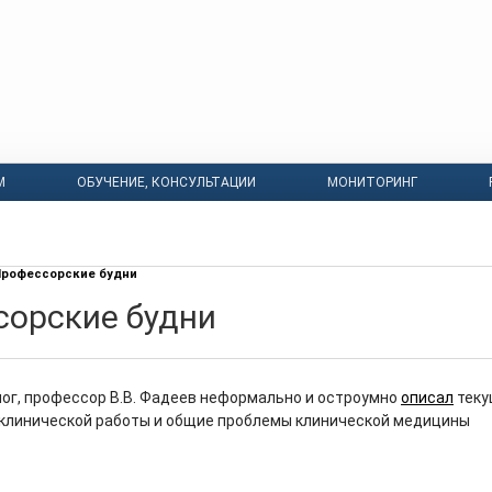
М
ОБУЧЕНИЕ, КОНСУЛЬТАЦИИ
МОНИТОРИНГ
рофессорские будни
орские будни
ог, профессор В.В. Фадеев неформально и остроумно
описал
теку
клинической работы и общие проблемы клинической медицины