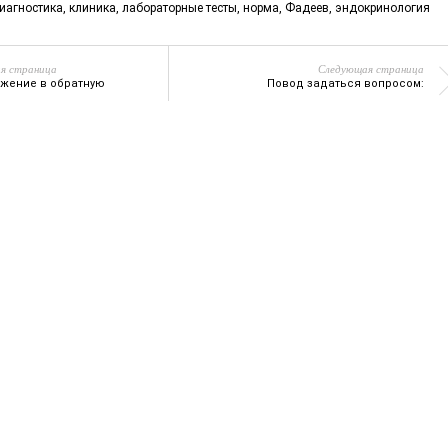
иагностика
,
клиника
,
лабораторные тесты
,
норма
,
Фадеев
,
эндокринология
я страница
Следующая страница
жение в обратную
Повод задаться вопросом: