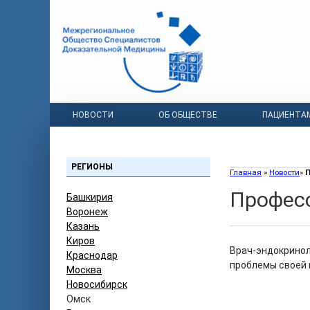
НОВОСТИ
ОБ ОБЩЕСТВЕ
ПАЦИЕНТА
РЕГИОНЫ
Главная
»
Новости
»
П
Професс
Башкирия
Воронеж
Казань
Киров
Врач-эндокринол
Краснодар
проблемы своей 
Москва
Новосибирск
Омск