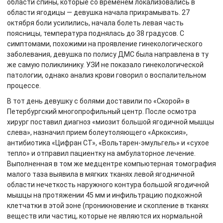
области спины, которые со временем локализовались в
области ягодицы — девушка начала прихрамывать. 27
октября боли усилились, начала болеть левая часть
поясницы, температура поднялась до 38 градусов. С
симптомами, похожими на проявление гинекологического
заболевания, девушка по полису ДМС была направлена в ту
же самую поликлинику. УЗИ не показало гинекологической
патологии, однако анализ крови говорил о воспалительном
процессе.
В тот день девушку с болями доставили по «Скорой» в
Петербургский многопрофильный центр. После осмотра
хирург поставил диагноз «миозит большой ягодичной мышцы
слева», назначил прием болеутоляющего «Аркоксия»,
антибиотика «Цифран СТ», «Вольтарен-эмульгель» и «сухое
тепло» и отправил пациентку на амбулаторное лечение.
Выполненная в том же медцентре компьютерная томография
малого таза выявила в мягких тканях левой ягодничной
области нечеткость наружного контура большой ягодичной
мышцы на протяжении 45 мм и инфильтрацию подкожной
клетчатки в этой зоне (проникновение и скопление в тканях
веществ или частиц, которые не являются их нормальной