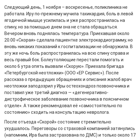
Следующий день, 1 ноября – воскресенье, поликлиника не
работала. Иру по-прежнему мучила тахикардия, боль в левой
ягодичной мышце усилилась и уже распространилась на
спину, но за помощью днем она не стала обращаться.
Вечером вновь поднялась температура. Приехавшая около
20.00 «Скорая» сделала пациентке электрокардиограмму, но
вновь никаких показаний к госпитализации не обнаружила. В
эту же ночь боль распространилась на всю спину справа и
весь правый бок. Болеутоляющие перестали помогать и
около 6 утра опять вызвали «Скорую». Приехала бригада
«Петербургской неотложки» (ООО «ЕР Сервис»). После
рассказа о предыдущих обращениях и описания жалоб врач
неотложки заподозрил у Иры остеохондроз позвоночника и
поставил уже третий диагноз — «дегенеративно-
дистрофическое заболевание позвоночника в поясничном
отделе». А также рекомендовал её «самостоятельно по
состоянию» сходить на консультацию невролога.
После отъезда «Скорой» состояние стремительно
ухудшалось. Переговоры со страховой компанией затянулись
(напомним, Ира была застрахована по ДМС) и только около 17