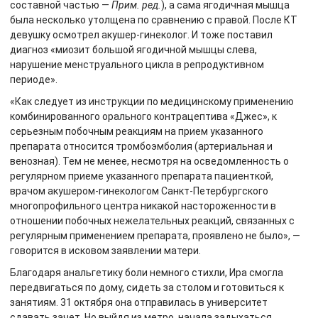
составной частью —
Прим. ред.
), а сама ягодичная мышца
была несколько утолщена по сравнению с правой. После КТ
девушку осмотрел акушер-гинеколог. И тоже поставил
диагноз «миозит большой ягодичной мышцы слева,
нарушение менструального цикла в репродуктивном
периоде».
«Как следует из инструкции по медицинскому применению
комбинированного орального контрацептива «Джес», к
серьезным побочным реакциям на прием указанного
препарата относится тромбоэмболия (артериальная и
венозная). Тем не менее, несмотря на осведомленность о
регулярном приеме указанного препарата пациенткой,
врачом акушером-гинекологом Санкт-Петербургского
многопрофильного центра никакой настороженности в
отношении побочных нежелательных реакций, связанных с
регулярным применением препарата, проявлено не было», —
говорится в исковом заявлении матери.
Благодаря анальгетику боли немного стихли, Ира смогла
передвигаться по дому, сидеть за столом и готовиться к
занятиям. 31 октября она отправилась в университет
сдавать зачет. Но выйдя из метро, начала задыхаться,