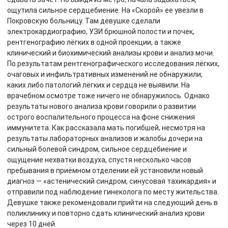
ощутила сильное сердцебиение. На «Скорой» ее увезли в
Покровскую больницу. Там девушке сделали
электрокардиографию, УЗИ брюшной полости и почек,
рентгенографию лёгких в одной проекции, а также
клинический и биохимический анализы крови и анализ мочи.
По результатам рентгенографического исследования лёгких,
очаговых и инфильтративных изменений не обнаружили,
каких либо патологий лёгких и сердца не выявили. На
врачебном осмотре тоже ничего не обнаружилось. Однако
результаты нового анализа крови говорили о развитии
острого воспалительного процесса на фоне снижения
иммунитета. Как рассказала мать погибшей, несмотря на
результаты лабораторных анализов и жалобы дочери на
сильный болевой синдром, сильное сердцебиение и
ощущение нехватки воздуха, спустя несколько часов
пребывания в приёмном отделении ей установили новый
диагноз — «астенический синдром, синусовая тахикардия» и
отправили под наблюдение гинеколога по месту жительства.
Девушке также рекомендовали прийти на следующий день в
поликлинику и повторно сдать клинический анализ крови
через 10 дней.