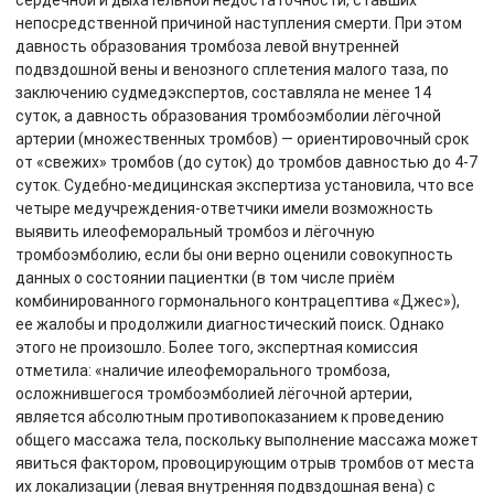
сердечной и дыхательной недостаточности, ставших
непосредственной причиной наступления смерти. При этом
давность образования тромбоза левой внутренней
подвздошной вены и венозного сплетения малого таза, по
заключению судмедэкспертов, составляла не менее 14
суток, а давность образования тромбоэмболии лёгочной
артерии (множественных тромбов) — ориентировочный срок
от «свежих» тромбов (до суток) до тромбов давностью до 4-7
суток. Судебно-медицинская экспертиза установила, что все
четыре медучреждения-ответчики имели возможность
выявить илеофеморальный тромбоз и лёгочную
тромбоэмболию, если бы они верно оценили совокупность
данных о состоянии пациентки (в том числе приём
комбинированного гормонального контрацептива «Джес»),
ее жалобы и продолжили диагностический поиск. Однако
этого не произошло. Более того, экспертная комиссия
отметила: «наличие илеофеморального тромбоза,
осложнившегося тромбоэмболией лёгочной артерии,
является абсолютным противопоказанием к проведению
общего массажа тела, поскольку выполнение массажа может
явиться фактором, провоцирующим отрыв тромбов от места
их локализации (левая внутренняя подвздошная вена) с