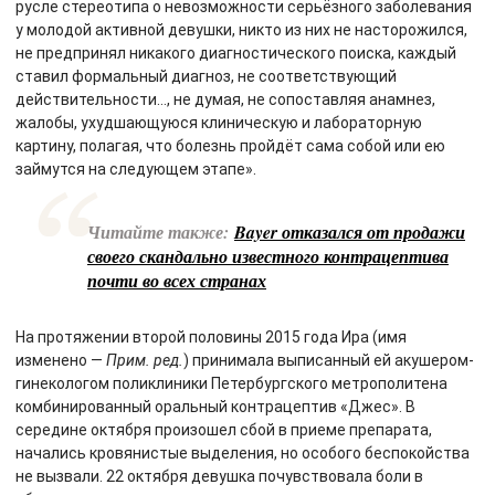
русле стереотипа о невозможности серьёзного заболевания
у молодой активной девушки, никто из них не насторожился,
не предпринял никакого диагностического поиска, каждый
ставил формальный диагноз, не соответствующий
действительности…, не думая, не сопоставляя анамнез,
жалобы, ухудшающуюся клиническую и лабораторную
картину, полагая, что болезнь пройдёт сама собой или ею
займутся на следующем этапе».
Читайте также:
Bayer отказался от продажи
своего скандально известного контрацептива
почти во всех странах
На протяжении второй половины 2015 года Ира (имя
изменено —
Прим. ред.
) принимала выписанный ей акушером-
гинекологом поликлиники Петербургского метрополитена
комбинированный оральный контрацептив «Джес». В
середине октября произошел сбой в приеме препарата,
начались кровянистые выделения, но особого беспокойства
не вызвали. 22 октября девушка почувствовала боли в