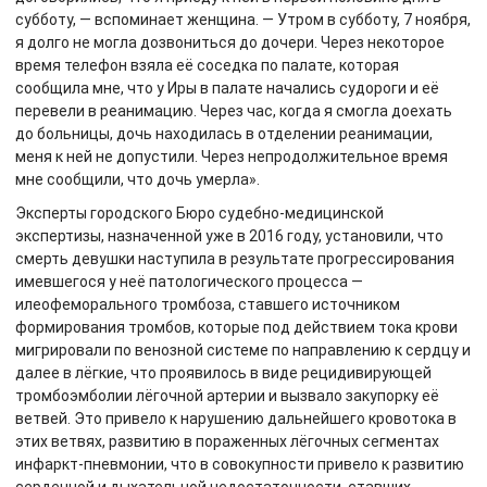
субботу, — вспоминает женщина. — Утром в субботу, 7 ноября,
я долго не могла дозвониться до дочери. Через некоторое
время телефон взяла её соседка по палате, которая
сообщила мне, что у Иры в палате начались судороги и её
перевели в реанимацию. Через час, когда я смогла доехать
до больницы, дочь находилась в отделении реанимации,
меня к ней не допустили. Через непродолжительное время
мне сообщили, что дочь умерла».
Эксперты городского Бюро судебно-медицинской
экспертизы, назначенной уже в 2016 году, установили, что
смерть девушки наступила в результате прогрессирования
имевшегося у неё патологического процесса —
илеофеморального тромбоза, ставшего источником
формирования тромбов, которые под действием тока крови
мигрировали по венозной системе по направлению к сердцу и
далее в лёгкие, что проявилось в виде рецидивирующей
тромбоэмболии лёгочной артерии и вызвало закупорку её
ветвей. Это привело к нарушению дальнейшего кровотока в
этих ветвях, развитию в пораженных лёгочных сегментах
инфаркт-пневмонии, что в совокупности привело к развитию