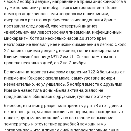
часов 2 ноября девушку направили на прием эндокринолога в
ту же поликлинику петербургского метрополитена. После
осмотра эндокринологом и неврологом поликлиники,
очередного рентгенографического исследования Ирине
поставили следующий, уже четвертый диагноз —
«внебольничная левосторонняя пневмония, инфекционный
миокардит». Хотя за несколько часов до этого врач
неотложки не выявил у нее никаких изменений в лёгких. Около
22 часов с приема девушку, наконец, госпитализировали в
Клиническую больницу №122 им. Л.Г. Соколова — там она
провела несколько дней, со 2 по 7 ноября.
Ее лечили на терапевтическом отделении 122-й больницы от
пневмонии. Как рассказала мама, самочувствие дочери
незначительно, но улучшалось. 5 ноября вместе с друзьями
Иры она навестила дочь: «Была активна, жалоб не
предъявляла, общалась с друзьями, гуляла по этажу».
6 ноября, в пятницу, разрешили принять душ. «В этот день я
её не навещала, мы созвонились вечером, она находилась в
палате, предъявляла жалобы на повторное повышение
температуры и отсутствие врачебной помощи, и мы
договорились, что я приеду к ней в первой половине дня в