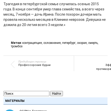
Трагедия в петербургской семье случилась осенью 2015
года. В конце сентября умер глава семейства, а всего через
месяц, 7 ноября — дочь Ирина. После похорон дочери мать
провела несколько месяцев в Клинике неврозов. Девушка не
дожила до 20-летия всего 3 недели.»
Метки:
контрацепция
,
осложнения
,
петербург
,
скорая
,
смерть
,
тромбоз
Предыдущая страница
Профессорские будни
Эфф
противора
Найти
МАТЕРИАЛЫ