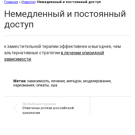
Главная
»
Новости
»
Немедленный и постоянный доступ
Немедленный и постоянный
доступ
к заместительной терапии эффективнее и выгоднее, чем
альтернативные стратегии
в лечении опиоидной
зависимости
.
Метки:
зависимость
,
лечение
,
метадон
,
моделирование
,
наркомания
,
опиаты
,
сша
Предыдущая страница
Отмечены успехи российской
онкологии