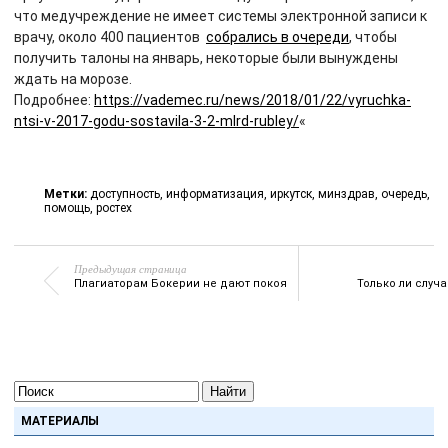
что медучреждение не имеет системы электронной записи к
врачу, около 400 пациентов
собрались в очереди
, чтобы
получить талоны на январь, некоторые были вынуждены
ждать на морозе.
Подробнее:
https://vademec.ru/news/2018/01/22/vyruchka-
ntsi-v-2017-godu-sostavila-3-2-mlrd-rubley/
«
Метки:
доступность
,
информатизация
,
иркутск
,
минздрав
,
очередь
,
помощь
,
ростех
Предыдущая страница
Плагиаторам Бокерии не дают покоя
Только ли случ
Найти
МАТЕРИАЛЫ