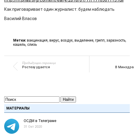
http://m.pnas.org/content/early/2018/01/17/1716561115.full
Как приговаривает один журналист: будем наблюдать
Василий Власов
Метки:
вакцинация
,
вирус
,
воздух
,
выделение
,
грипп
,
заразность
,
кашель
,
слизь
Предыдущая страница
Ростеху удается
В Минздра
Найти
МАТЕРИАЛЫ
ОСДМ в Телеграме
31 Окт 2020