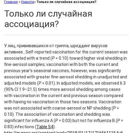
Главная
»
Новости
»
Только ли случайная ассоциация?
Только ли случайная
ассоциация?
У лиц, прививавшихся от гриппа, шреддинг вирусов
активнее…
Self-reported vaccination for the current season was
associated with a trend (
P
< 0.10) toward higher viral shedding in
fine-aerosol samples; vaccination with both the current and
previous year’s seasonal vaccines, however, was significantly
associated with greater fine-aerosol shedding in unadjusted and
adjusted models (
P
< 0.01). In adjusted models, we observed 6.3
(95% CI 1.9–21.5) times more aerosol shedding among cases
with vaccination in the current and previous season compared
with having no vaccination in those two seasons. Vaccination
was not associated with coarse-aerosol or NP shedding (
P
>
0.10). The association of vaccination and shedding was
significant for influenza A (
P
= 0.03) but not for influenza B (
P
=
0.83) infections (
Table S4
).