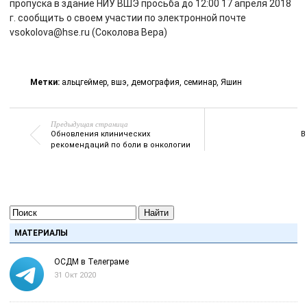
пропуска в здание НИУ ВШЭ просьба до 12:00 17 апреля 2018
г. сообщить о своем участии по электронной почте
vsokolova@hse.ru (Соколова Вера)
Метки:
альцгеймер
,
вшэ
,
демография
,
семинар
,
Яшин
Предыдущая страница
Обновления клинических
В
рекомендаций по боли в онкологии
Найти
МАТЕРИАЛЫ
ОСДМ в Телеграме
31 Окт 2020