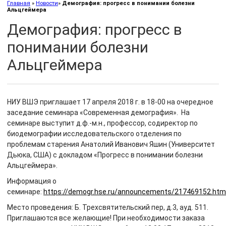
Главная
»
Новости
»
Демография: прогресс в понимании болезни
Альцгеймера
Демография: прогресс в
понимании болезни
Альцгеймера
НИУ ВШЭ приглашает 17 апреля 2018 г. в 18-00 на очередное
заседание семинара «Современная демография». На
семинаре выступит д.ф.-м.н., профессор, содиректор по
биодeмографии исследовательского отделения по
проблемам старения Анатолий Иванович Яшин (Университет
Дьюка, США) с докладом «Прогресс в понимании болезни
Альцгеймера».
Информация о
семинаре:
https://demogr.hse.ru/announcements/217469152.htm
Место проведения: Б. Трехсвятительский пер, д.3, ауд. 511.
Приглашаются все желающие! При необходимости заказа