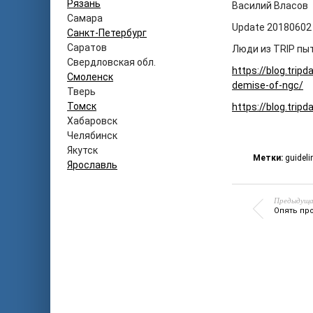
Рязань
Василий Власов
Самара
Update 20180602
Санкт-Петербург
Саратов
Люди из TRIP пы
Свердловская обл.
https://blog.trip
Смоленск
demise-of-ngc/
Тверь
Томск
https://blog.trip
Хабаровск
Челябинск
Якутск
Метки:
guideli
Ярославль
Предыдуща
Опять пр