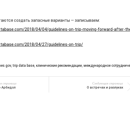
таются создать запасные варианты — записываем:
database.com/2018/04/04/guidelines-on-trip-moving-forward-after-th
database.com/2018/04/27/guidelines-on-trip/
nes.gov
,
trip data base
,
клинические рекомендации
,
международное сотрудниче
я страница
Следующая страница
о Арбидол
О встречах и разлуках