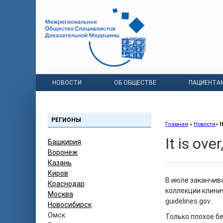
НОВОСТИ
ОБ ОБЩЕСТВЕ
ПАЦИЕНТА
РЕГИОНЫ
Главная
»
Новости
»
I
It is ove
Башкирия
Воронеж
Казань
Киров
В июле заканчив
Краснодар
коллекции клини
Москва
guidelines.gov.
Новосибирск
Омск
Только плохое б