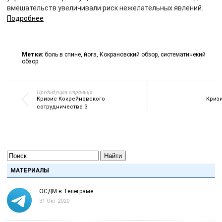
вмешательств увеличивали риск нежелательных явлений.
Подробнее
Метки:
боль в спине
,
йога
,
Кокрановский обзор
,
систематичекий
обзор
Предыдущая страница
Кризис Кокрейновского
Криз
сотрудничества 3
Найти
МАТЕРИАЛЫ
ОСДМ в Телеграме
31 Окт 2020