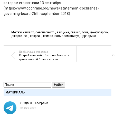
котором его изгнали 13 сентября
(https://www.cochrane.org/news/statement-cochranes-
governing-board-26th-september-2018)
Метки:
cervarix
,
безопасность
,
вакцина
,
глаксо
,
гоче
,
джефферсон
,
джоргенсен
,
кокрейн
,
кризис
,
папилломавирус
,
церварикс
Предыдущая страница
Кокрейновский обзор по йоге при
К
хронической боли в спине
Найти
МАТЕРИАЛЫ
ОСДМ в Телеграме
31 Окт 2020