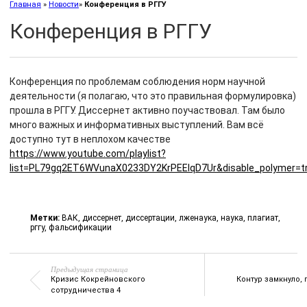
Главная
»
Новости
»
Конференция в РГГУ
Конференция в РГГУ
Конференция по проблемам соблюдения норм научной
деятельности (я полагаю, что это правильная формулировка)
прошла в РГГУ. Диссернет активно поучаствовал. Там было
много важных и информативных выступлений. Вам всё
доступно тут в неплохом качестве
https://www.youtube.com/playlist?
list=PL79gq2ET6WVunaX0233DY2KrPEEIqD7Ur&disable_polymer=t
Метки:
ВАК
,
диссернет
,
диссертации
,
лженаука
,
наука
,
плагиат
,
рггу
,
фальсификации
Предыдущая страница
Кризиc Кокрейновского
Контур замкнуло,
сотрудничества 4