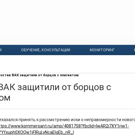
М
ОБУЧЕНИЕ, КОНСУЛЬТАЦИИ
МОНИТОРИНГ
остав ВАК защитили от борцов с плагиатом
ВАК защитили от борцов с
том
тказался принять к рассмотрению иски о неправомерности новог
ttps://www.kommersant.ru/amp/4081758?fbclid=IwAR2i7XY1rjw1-
Yfxuph0XOQw1jFlRuLyNcaElgEb_nR_I