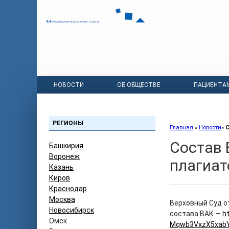
НОВОСТИ
ОБ ОБЩЕСТВЕ
ПАЦИЕНТА
РЕГИОНЫ
Главная
»
Новости
»
С
Состав 
Башкирия
Воронеж
плагиа
Казань
Киров
Краснодар
Москва
Верховный Суд о
Новосибирск
состава ВАК —
h
Омск
Mqwb3VxzX5xabY