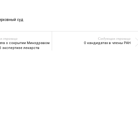
ерховный суд
я страница
Следующая страница
ила о сокрытии Минздравом
О кандидатах в члены РАН
б экспертизе лекарств