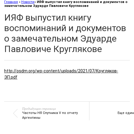
Главная
»
Новости
»
ИЯФ выпустил книгу воспоминаний и документов о
замечательном Эдуарде Павловиче Круглякове
ИЯФ выпустил книгу
воспоминаний и документов
о замечательном Эдуарде
Павловиче Круглякове
http://osdm.org/wp-content/uploads/2021/07/Кругляков-
ЭП.pdf
Предыдущая страница
Частоты НЯ Спутника V по отчету
Еще один
Аргентины