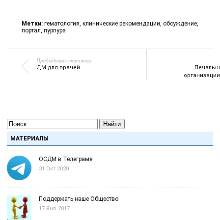
Метки:
гематология
,
клинические рекомендации
,
обсуждение
,
портал
,
пурпура
Предыдущая страница
ДМ для врачей
Печальна
организации
Найти
МАТЕРИАЛЫ
ОСДМ в Телеграме
31 Окт 2020
Поддержать наше Общество
17 Янв 2017