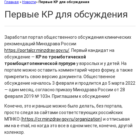
Главная
»
Новости
»
Первые КР для обсуждения
Первые КР для обсуждения
Заработал портал общественного обсуждения клинических
рекомендаций Минздрава России
https://portalcr.minzdrav.gov.ru/
. Первый кандидат на
обсуждение —
КР по тромботической
тромбоцитопенической пурпуре
у взрослых и у детей. На
портале можно оставить комментарий через форму, а также
прикрепить свою версию документа. Общественное
обсуждение началось 3 февраля и продлится до 5 марта 2022
— один месяц, согласно приказу Минздрава России от 28
февраля 2019 № 103н. Приглашаем к обсуждению!
Конечно, это и раньше можно было делать, без портала,
просто следя за сайтами соответствующих российских
МПНКО (
https://cr.minzdrav.gov.ru/organization
) и отписывая
им на e-mail, но когда это все в одном месте, конечно, другой
коленкор.