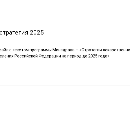
 стратегия 2025
файл с текстом программы Минздрава —
«Стратегии лекарственно
еления Российской Федерации на период до 2025 года»