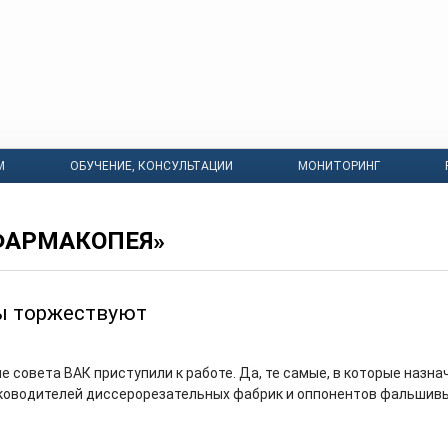
М
ОБУЧЕНИЕ, КОНСУЛЬТАЦИИ
МОНИТОРИНГ
ФАРМАКОПЕЯ»
ы торжествуют
 совета ВАК приступили к работе. Да, те самые, в которые назна
уководителей диссерорезательных фабрик и оппонентов фальшив